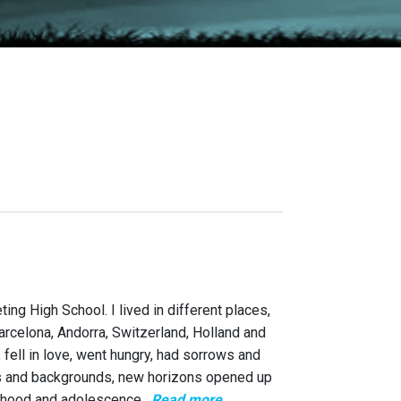
ting High School. I lived in different places,
arcelona, Andorra, Switzerland, Holland and
 fell in love, went hungry, had sorrows and
ors and backgrounds, new horizons opened up
ildhood and adolescence,
Read more