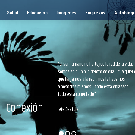
Salud
Educación
Imágenes
Empresas
Autobiogr
"El ser humano no ha tejido la red de la vida...
somos solo un hilo dentro de ella... cualquier
que hagamos a la red... nos la hacemos
a nosotros mismos... todo está enlazado...
todo está conectado".
Conexión
Jefe Seattle