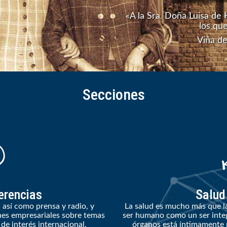
«A la Sra. Doña Luisa de 
los qu
Viña de
Secciones
erencias
Salud
 así como prensa y radio, y
La salud es mucho más que la
nes empresariales sobre temas
ser humano como un ser inte
e interés internacional,
órganos está íntimamente r