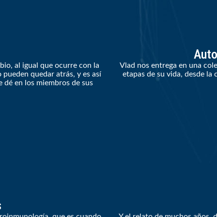
Auto
o, al igual que ocurre con la
Vlad nos entrega en una cole
o pueden quedar atrás, y es así
etapas de su vida, desde la
 dé en los miembros de sus
.
s
uroinmunología, que es cuando
Y el relato de muchos años, d