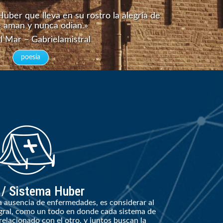
Huber que lleva en su rostro la alegría de
e aman y nunca odian.»
l Mar – Gabrielamistral
poesía
 / Sistema Huber
 ausencia de enfermedades, es considerar al
gral, como un todo en donde cada sistema de
elacionado con el otro, y juntos buscan la