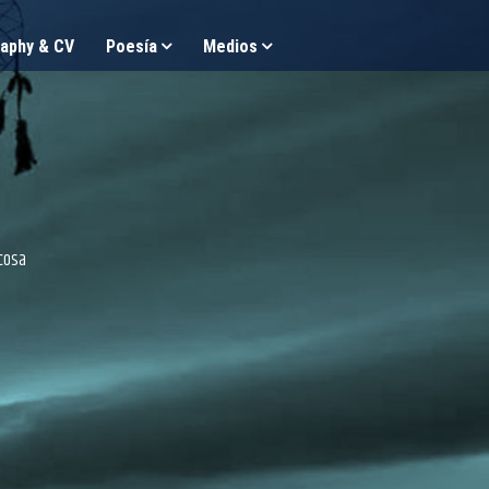
aphy & CV
Poesía
Medios
 cosa