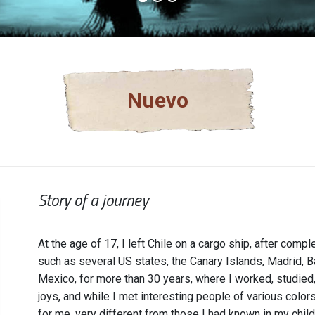
Nuevo
Story of a journey
At the age of 17, I left Chile on a cargo ship, after comple
such as several US states, the Canary Islands, Madrid, B
Mexico, for more than 30 years, where I worked, studied,
joys, and while I met interesting people of various col
for me, very different from those I had known in my ch