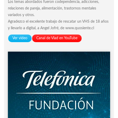
Los temas abordados fueron codependencia, adicciones,
relaciones de pareja, alimentación, trastornos mentales
variados y otros.
Agradezco el excelente trabajo de rescatar un VHS de 18 años
y llevarlo a digital, a Angel Jofré, de www.quosiente.cl
Ver video
Canal de Vlad en YouTube