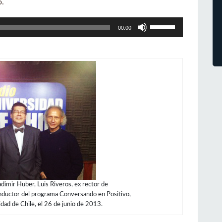
o.
Utiliza
00:00
las
teclas
de
flecha
arriba/abajo
para
aumentar
o
disminuir
el
volumen.
adimir Huber, Luis Riveros, ex rector de
onductor del programa Conversando en Positivo,
idad de Chile, el 26 de junio de 2013.