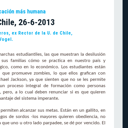
ucación más humana
Chile, 26-6-2013
eros, ex Rector de la U. de Chile,
Vogel.
marchas estudiantiles, las que muestran la desilusión
 sus familias cómo se practica en nuestro país y
gico, como en lo económico. Los estudiantes están
 que promueve zombies, lo que ellos grafican con
ichael Jackson, ya que sienten que no se les permite
, un proceso integral de formación como personas
, pero, a lo cual deben renunciar si es que quieren
hantaje del sistema imperante.
permiten alcanzar sus metas. Están en un gallito, en
logos de sordos -los mayores quieren obediencia, no
a que uno u otro lado parpadee, se dé por vencido. El