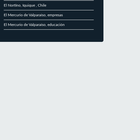
El Nortino, Iquique , Chile
El Mercurio de Valparaíso, empresas
El Mercurio de Valparaíso, educación