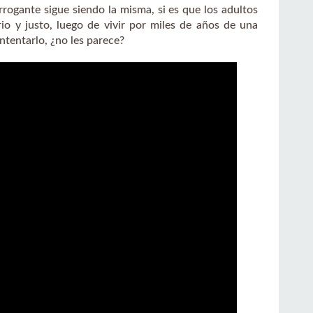
rogante sigue siendo la misma, si es que los adultos
o y justo, luego de vivir por miles de años de una
ntentarlo, ¿no les parece?