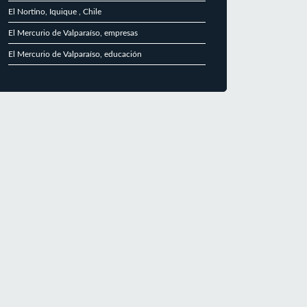
El Nortino, Iquique , Chile
El Mercurio de Valparaíso, empresas
El Mercurio de Valparaíso, educación