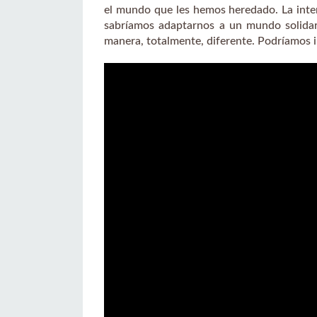
el mundo que les hemos heredado. La inter
sabríamos adaptarnos a un mundo solidari
manera, totalmente, diferente. Podríamos i