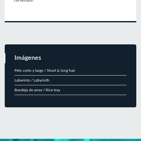
hiriendo.
Imágenes
Pelo corto y largo / Short & long hair
Laberinto / Labyrinth
Bandeja de arroz / Rice tray