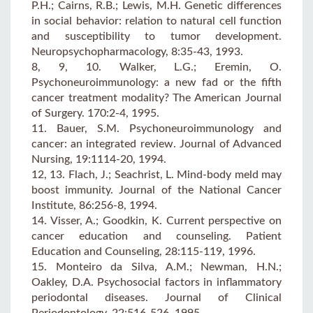
P.H.; Cairns, R.B.; Lewis, M.H. Genetic differences
in social behavior: relation to natural cell function
and susceptibility to tumor development.
Neuropsychopharmacology, 8:35-43, 1993.
8, 9, 10. Walker, L.G.; Eremin, O.
Psychoneuroimmunology: a new fad or the fifth
cancer treatment modality? The American Journal
of Surgery. 170:2-4, 1995.
11. Bauer, S.M. Psychoneuroimmunology and
cancer: an integrated review. Journal of Advanced
Nursing, 19:1114-20, 1994.
12, 13. Flach, J.; Seachrist, L. Mind-body meld may
boost immunity. Journal of the National Cancer
Institute, 86:256-8, 1994.
14. Visser, A.; Goodkin, K. Current perspective on
cancer education and counseling. Patient
Education and Counseling, 28:115-119, 1996.
15. Monteiro da Silva, A.M.; Newman, H.N.;
Oakley, D.A. Psychosocial factors in inflammatory
periodontal diseases. Journal of Clinical
Periodontology, 22:516-526, 1995.