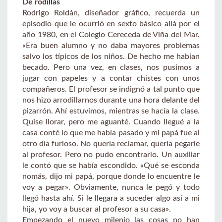
De rodillas
Rodrigo Roldán, diseñador gráfico, recuerda un
episodio que le ocurrió en sexto básico allá por el
año 1980, en el Colegio Cereceda de Viña del Mar.
«Era buen alumno y no daba mayores problemas
salvo los típicos de los niños. De hecho me habían
becado. Pero una vez, en clases, nos pusimos a
jugar con papeles y a contar chistes con unos
compañeros. El profesor se indignó a tal punto que
nos hizo arrodillarnos durante una hora delante del
pizarrón. Ahí estuvimos, mientras se hacía la clase.
Quise llorar, pero me aguanté. Cuando llegué a la
casa conté lo que me había pasado y mi papá fue al
otro día furioso. No quería reclamar, quería pegarle
al profesor. Pero no pudo encontrarlo. Un auxiliar
le contó que se había escondido. «Qué se esconda
nomás, dijo mi papá, porque donde lo encuentre le
voy a pegar». Obviamente, nunca le pegó y todo
llegó hasta ahí. Si le llegara a suceder algo así a mi
hija, yo voy a buscar al profesor a su casa».
Empezando el nuevo milenio las cosas no han