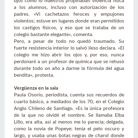
ojos cómo lo maestros propinaban violencia física
a los alumnos, incluso con autorización de los
padres. «Vi cachetazos feroces y empujones
violentos; estuve en lugares donde eran permitidos
los castigos físicos, y eso que se trataba de un
colegio bastante elegante», comenta.
Pero, a pesar de todo no quedó traumado. Su
fuerte resistencia interior lo salvó ileso declara. «El
colegio me hizo abrir los ojos y, por eso, nunca
perdonaré a un profesor de química que se rehusó
durante todo un año a darme la fórmula del agua
bendita», protesta.
Vergüenza en la sala
Paula Osorio, periodista, cuenta sus recuerdos de
cuarto básico, a mediados de los 70, en el Colegio
Anglo Chileno de Santiago. «Es la única profesora
de la que no olvidé el nombre. Se llamaba Elba
Lillo, era alta, así al menos me lo parecía; delgada,
como la novia de Popeye; tenía el pelo oscuro y
largo, y usaba unas botas negras de charol donde