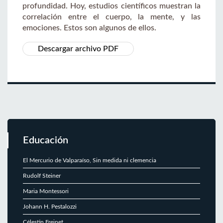
profundidad. Hoy, estudios científicos muestran la
correlación entre el cuerpo, la mente, y las
emociones. Estos son algunos de ellos.
Descargar archivo PDF
Educación
El Mercurio de Valparaíso, Sin medida ni clemencia
Rudolf Steiner
Maria Montessori
Johann H. Pestalozzi
Célestin Freinet