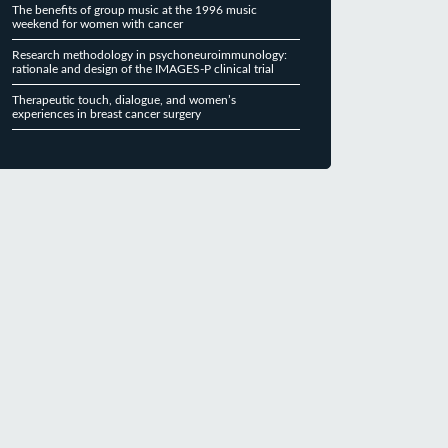
The benefits of group music at the 1996 music
weekend for women with cancer
Research methodology in psychoneuroimmunology:
rationale and design of the IMAGES-P clinical trial
Therapeutic touch, dialogue, and women’s
experiences in breast cancer surgery