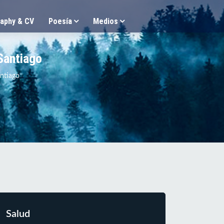
aphy & CV
Poesía
Medios
 Santiago
antiago
Salud