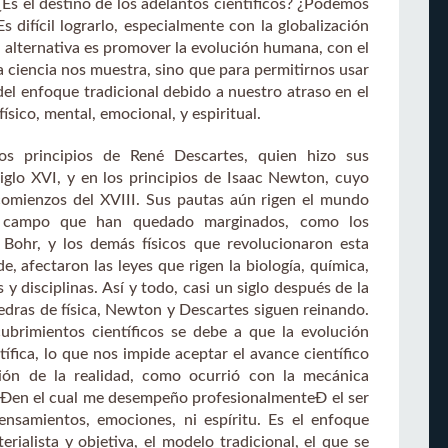
Es el destino de los adelantos científicos? ¿Podemos
s difícil lograrlo, especialmente con la globalización
 alternativa es promover la evolución humana, con el
la ciencia nos muestra, sino que para permitirnos usar
del enfoque tradicional debido a nuestro atraso en el
ísico, mental, emocional, y espiritual.
los principios de René Descartes, quien hizo sus
iglo XVI, y en los principios de Isaac Newton, cuyo
y comienzos del XVIII. Sus pautas aún rigen el mundo
te campo que han quedado marginados, como los
 Bohr, y los demás físicos que revolucionaron esta
e, afectaron las leyes que rigen la biología, química,
 y disciplinas. Así y todo, casi un siglo después de la
tedras de física, Newton y Descartes siguen reinando.
cubrimientos científicos se debe a que la evolución
ífica, lo que nos impide aceptar el avance científico
ón de la realidad, como ocurrió con la mecánica
d Ðen el cual me desempeño profesionalmenteÐ el ser
nsamientos, emociones, ni espíritu. Es el enfoque
rialista y objetiva, el modelo tradicional, el que se