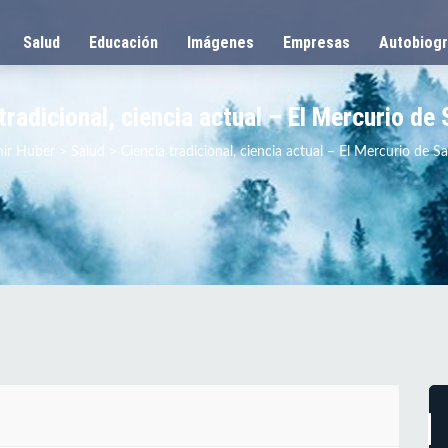
Salud
Educación
Imágenes
Empresas
Autobiogr
tradicional, ciencia actual – El Mercurio de
mir Huber
>
Salud
>
Ciencia tradicional, ciencia actual – El Mercurio de S