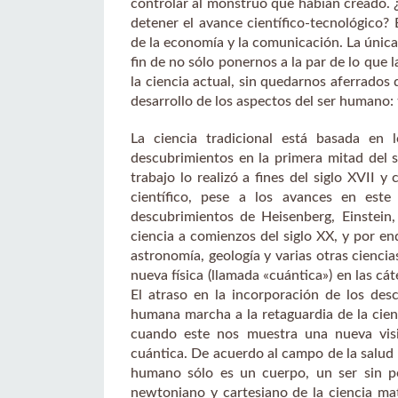
controlar al monstruo que habían creado. ¿
detener el avance científico-tecnológico? E
de la economía y la comunicación. La única
fin de no sólo ponernos a la par de lo que 
la ciencia actual, sin quedarnos aferrados 
desarrollo de los aspectos del ser humano: f
La ciencia tradicional está basada en 
descubrimientos en la primera mitad del s
trabajo lo realizó a fines del siglo XVII 
científico, pese a los avances en es
descubrimientos de Heisenberg, Einstein,
ciencia a comienzos del siglo XX, y por end
astronomía, geología y varias otras ciencias
nueva física (llamada «cuántica») en las cá
El atraso en la incorporación de los des
humana marcha a la retaguardia de la cient
cuando este nos muestra una nueva visi
cuántica. De acuerdo al campo de la salu
humano sólo es un cuerpo, un ser sin pe
newtoniano y cartesiano de la ciencia mate