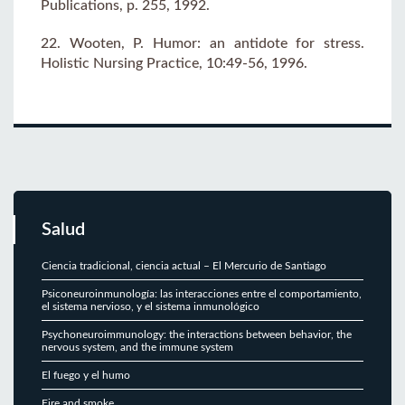
Publications, p. 255, 1992.
22. Wooten, P. Humor: an antidote for stress.
Holistic Nursing Practice, 10:49-56, 1996.
Salud
Ciencia tradicional, ciencia actual – El Mercurio de Santiago
Psiconeuroinmunología: las interacciones entre el comportamiento,
el sistema nervioso, y el sistema inmunológico
Psychoneuroimmunology: the interactions between behavior, the
nervous system, and the immune system
El fuego y el humo
Fire and smoke