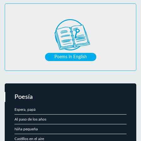
Poems in English
Poesía
Espera, papá
Al paso de los años
Niña pequeña
Castillos en el aire