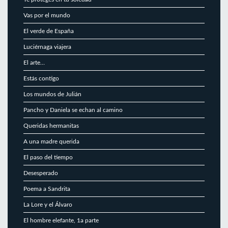
Vas por el mundo
El verde de España
Luciérnaga viajera
El arte…
Estás contigo
Los mundos de Julián
Pancho y Daniela se echan al camino
Queridas hermanitas
A una madre querida
El paso del tiempo
Desesperado
Poema a Sandrita
La Lore y el Álvaro
El hombre elefante, 1a parte