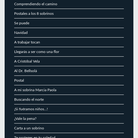
Comprendiendo el camino
Postales a los 8 sobrinos
Se puede
Navidad
A trabajar tocan
Llegarás a ser como una flor
A Cristóbal Vela
Al Dr. Bellsolá
Postal
A mi sobrina Marcia Paola
Buscando el norte
¡Si fuéramos niños…!
¿Vale la pena?
Carta a un sobrino
Te proteges en tu soledad