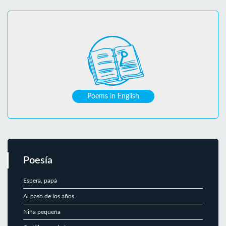
Poems in English
Poesía
Espera, papá
Al paso de los años
Niña pequeña