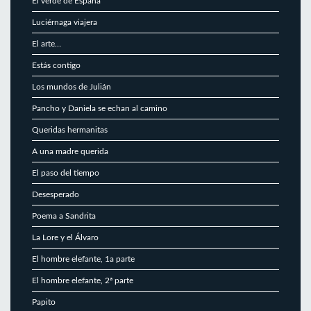
El verde de España
Luciérnaga viajera
El arte…
Estás contigo
Los mundos de Julián
Pancho y Daniela se echan al camino
Queridas hermanitas
A una madre querida
El paso del tiempo
Desesperado
Poema a Sandrita
La Lore y el Álvaro
El hombre elefante, 1a parte
El hombre elefante, 2ª parte
Papito