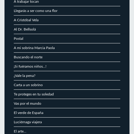
A trabajar tocan
Llegarás a ser como una flor
A Cristóbal Vela
Al Dr. Bellsolá
Postal
A mi sobrina Marcia Paola
Buscando el norte
¡Si fuéramos niños…!
¿Vale la pena?
Carta a un sobrino
Te proteges en tu soledad
Vas por el mundo
El verde de España
Luciérnaga viajera
El arte…