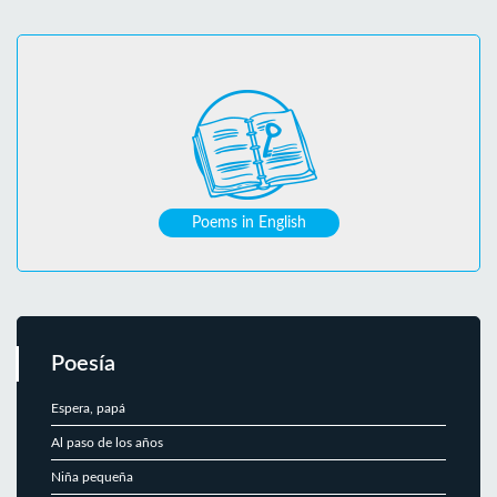
Poems in English
Poesía
Espera, papá
Al paso de los años
Niña pequeña