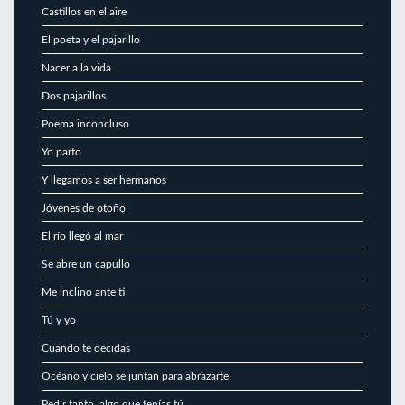
Castillos en el aire
El poeta y el pajarillo
Nacer a la vida
Dos pajarillos
Poema inconcluso
Yo parto
Y llegamos a ser hermanos
Jóvenes de otoño
El río llegó al mar
Se abre un capullo
Me inclino ante ti
Tú y yo
Cuando te decidas
Océano y cielo se juntan para abrazarte
Pedir tanto, algo que tenías tú