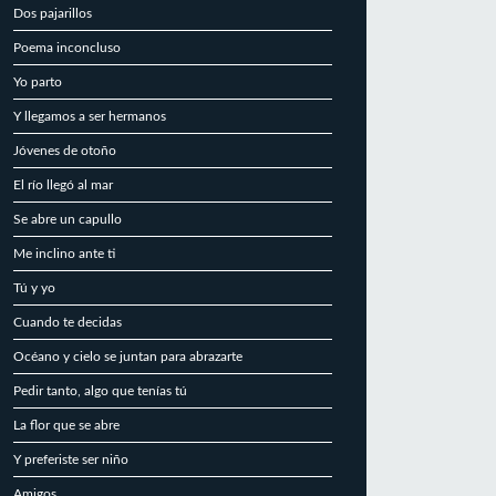
Dos pajarillos
Poema inconcluso
Yo parto
Y llegamos a ser hermanos
Jóvenes de otoño
El río llegó al mar
Se abre un capullo
Me inclino ante ti
Tú y yo
Cuando te decidas
Océano y cielo se juntan para abrazarte
Pedir tanto, algo que tenías tú
La flor que se abre
Y preferiste ser niño
Amigos