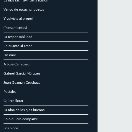
Es más fácil vivir de la ilusión
Vengo de escuchar poetas
Y volviste al oropel
(Pensamientos)
La responsabilidad
En cuanto al amor…
Un niño
A José Carnicero
Gabriel García Márquez
Juan Guzmán Cruchaga
Postales
Quiero llorar
La niña de los ojos buenos
Sólo quiero compartir
Los niños