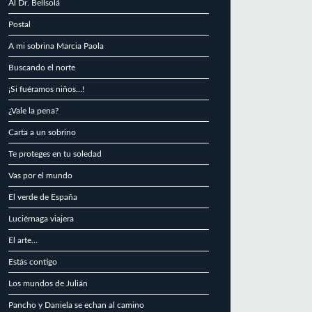
Al Dr. Bellsolá
Postal
A mi sobrina Marcia Paola
Buscando el norte
¡Si fuéramos niños…!
¿Vale la pena?
Carta a un sobrino
Te proteges en tu soledad
Vas por el mundo
El verde de España
Luciérnaga viajera
El arte…
Estás contigo
Los mundos de Julián
Pancho y Daniela se echan al camino