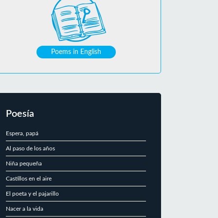
Poems in English
Poesía
Espera, papá
Al paso de los años
Niña pequeña
Castillos en el aire
El poeta y el pajarillo
Nacer a la vida