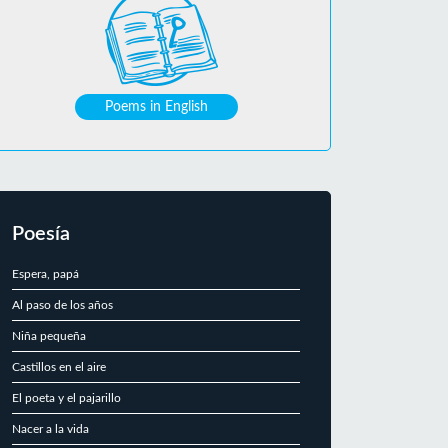
Poems in English
Poesía
Espera, papá
Al paso de los años
Niña pequeña
Castillos en el aire
El poeta y el pajarillo
Nacer a la vida