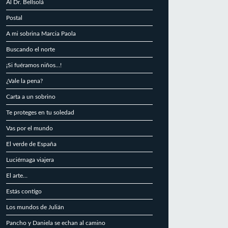
Al Dr. Bellsolá
Postal
A mi sobrina Marcia Paola
Buscando el norte
¡Si fuéramos niños…!
¿Vale la pena?
Carta a un sobrino
Te proteges en tu soledad
Vas por el mundo
El verde de España
Luciérnaga viajera
El arte…
Estás contigo
Los mundos de Julián
Pancho y Daniela se echan al camino