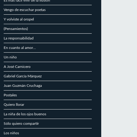
Es más fácil vivir de la ilusión
Vengo de escuchar poetas
Y volviste al oropel
(Pensamientos)
La responsabilidad
En cuanto al amor…
Un niño
A José Carnicero
Gabriel García Márquez
Juan Guzmán Cruchaga
Postales
Quiero llorar
La niña de los ojos buenos
Sólo quiero compartir
Los niños