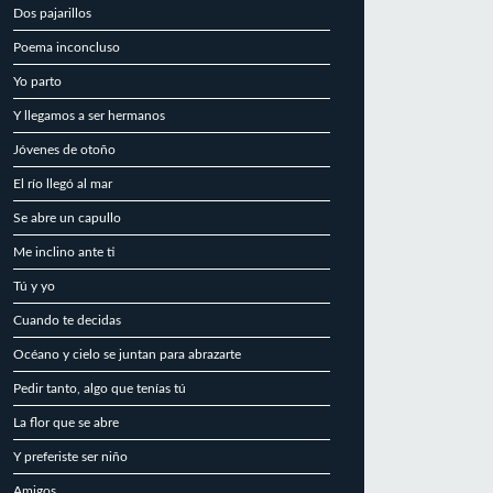
Dos pajarillos
Poema inconcluso
Yo parto
Y llegamos a ser hermanos
Jóvenes de otoño
El río llegó al mar
Se abre un capullo
Me inclino ante ti
Tú y yo
Cuando te decidas
Océano y cielo se juntan para abrazarte
Pedir tanto, algo que tenías tú
La flor que se abre
Y preferiste ser niño
Amigos