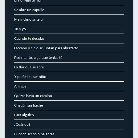
El río llegó al mar
Se abre un capullo
Me inclino ante ti
Tú y yo
Cuando te decidas
Océano y cielo se juntan para abrazarte
Pedir tanto, algo que tenías tú
La flor que se abre
Y preferiste ser niño
Amigos
Quizás haya un camino
Cristián sin hache
Para alguien
¿Cuándo?
Pueden ser sólo palabras