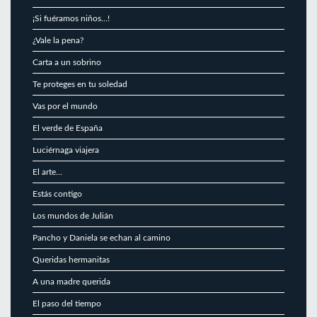
¡Si fuéramos niños…!
¿Vale la pena?
Carta a un sobrino
Te proteges en tu soledad
Vas por el mundo
El verde de España
Luciérnaga viajera
El arte…
Estás contigo
Los mundos de Julián
Pancho y Daniela se echan al camino
Queridas hermanitas
A una madre querida
El paso del tiempo