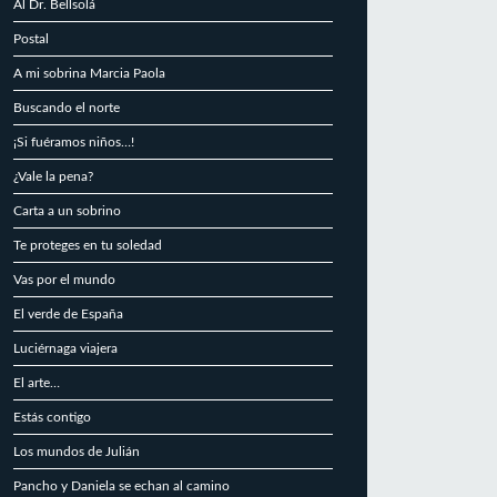
Al Dr. Bellsolá
Postal
A mi sobrina Marcia Paola
Buscando el norte
¡Si fuéramos niños…!
¿Vale la pena?
Carta a un sobrino
Te proteges en tu soledad
Vas por el mundo
El verde de España
Luciérnaga viajera
El arte…
Estás contigo
Los mundos de Julián
Pancho y Daniela se echan al camino