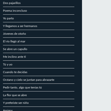
Dos pajarillos
Poema inconcluso
Yo parto
Y llegamos a ser hermanos
Jóvenes de otoño
El río llegó al mar
Se abre un capullo
Me inclino ante ti
Tú y yo
Cuando te decidas
Océano y cielo se juntan para abrazarte
Pedir tanto, algo que tenías tú
La flor que se abre
Y preferiste ser niño
Amigos