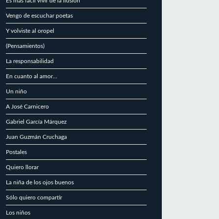
Es más fácil vivir de la ilusión
Vengo de escuchar poetas
Y volviste al oropel
(Pensamientos)
La responsabilidad
En cuanto al amor…
Un niño
A José Carnicero
Gabriel García Márquez
Juan Guzmán Cruchaga
Postales
Quiero llorar
La niña de los ojos buenos
Sólo quiero compartir
Los niños