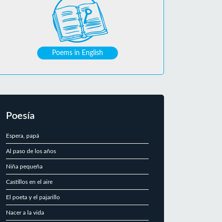
Poems in English
Poesía
Espera, papá
Al paso de los años
Niña pequeña
Castillos en el aire
El poeta y el pajarillo
Nacer a la vida