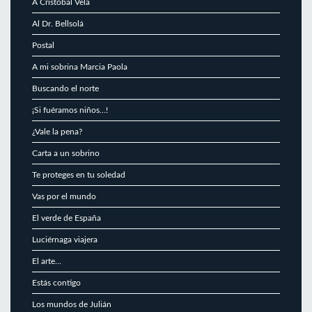
A Cristóbal Vela
Al Dr. Bellsolá
Postal
A mi sobrina Marcia Paola
Buscando el norte
¡Si fuéramos niños…!
¿Vale la pena?
Carta a un sobrino
Te proteges en tu soledad
Vas por el mundo
El verde de España
Luciérnaga viajera
El arte…
Estás contigo
Los mundos de Julián