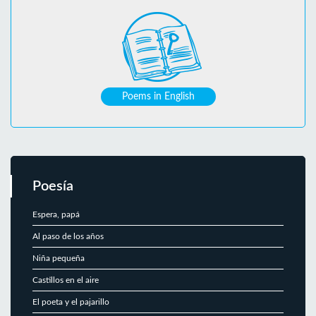
Poems in English
Poesía
Espera, papá
Al paso de los años
Niña pequeña
Castillos en el aire
El poeta y el pajarillo