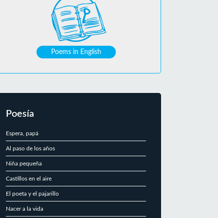
Poems in English
Poesía
Espera, papá
Al paso de los años
Niña pequeña
Castillos en el aire
El poeta y el pajarillo
Nacer a la vida