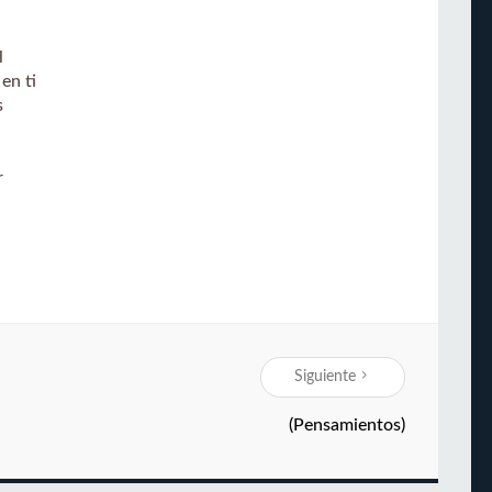
l
en ti
s
r
Siguiente
(Pensamientos)