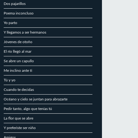
Dos pajarillos
Poema inconcluso
Yo parto
Y llegamos a ser hermanos
Jóvenes de otoño
El río llegó al mar
Se abre un capullo
Me inclino ante ti
Tú y yo
Cuando te decidas
Océano y cielo se juntan para abrazarte
Pedir tanto, algo que tenías tú
La flor que se abre
Y preferiste ser niño
Amigos