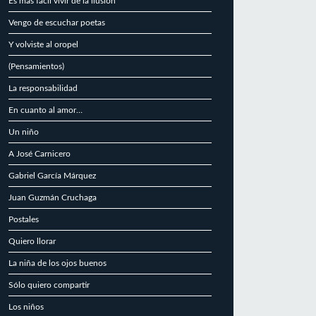
Es más fácil vivir de la ilusión
Vengo de escuchar poetas
Y volviste al oropel
(Pensamientos)
La responsabilidad
En cuanto al amor…
Un niño
A José Carnicero
Gabriel García Márquez
Juan Guzmán Cruchaga
Postales
Quiero llorar
La niña de los ojos buenos
Sólo quiero compartir
Los niños