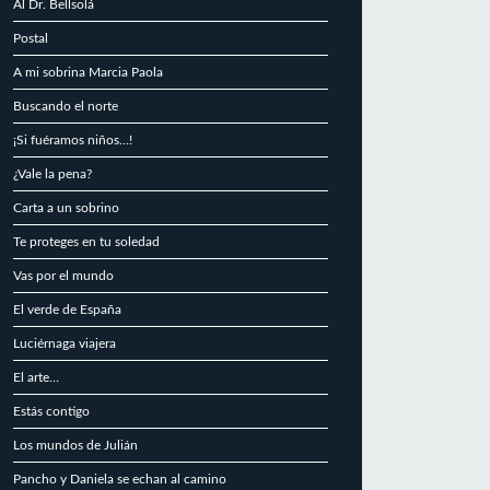
Al Dr. Bellsolá
Postal
A mi sobrina Marcia Paola
Buscando el norte
¡Si fuéramos niños…!
¿Vale la pena?
Carta a un sobrino
Te proteges en tu soledad
Vas por el mundo
El verde de España
Luciérnaga viajera
El arte…
Estás contigo
Los mundos de Julián
Pancho y Daniela se echan al camino